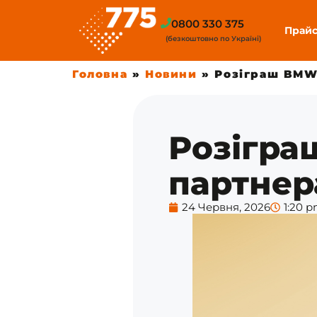
0800 330 375
Прай
(безкоштовно по Україні)
Головна
»
Новини
»
Розіграш BMW 
Розігра
партнер
24 Червня, 2026
1:20 