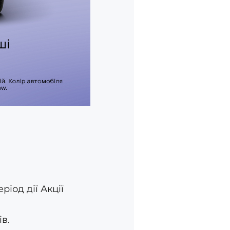
іод дії Акції
в.