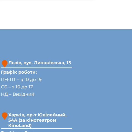
Львів, вул. Личаківська, 15
Графік роботи:
ПН-ПТ – з 10 до 19
СБ – з 10 до 17
НД – Вихідний
Харків, пр-т Ювілейний,
54А (за кінотеатром
KinoLand)