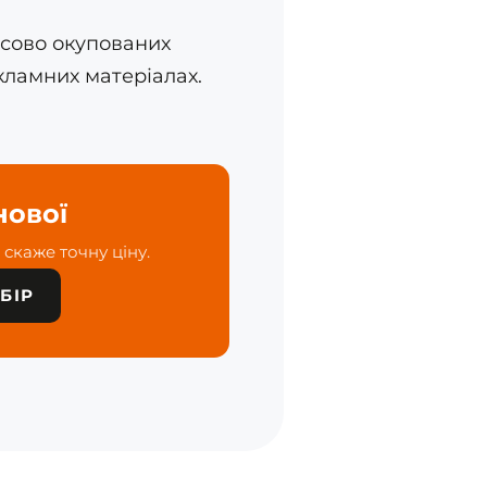
часово окупованих
кламних матеріалах.
нової
скаже точну ціну.
БІР