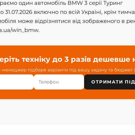
іграємо один автомобіль BMW 3 серії Туринг
 до 31.07.2026 включно по всій Україні, крім тим
мобіля може відрізнятися від зображеного в ре
a.ua/win_bmw.
еріть техніку до 3 разів дешевше 
менеджер підбере варіанти під вашу задачу та бюджет і 
ОТРИМАТИ ПІД