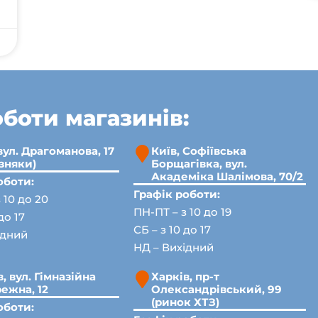
оботи магазинів:
вул. Драгоманова, 17
Київ, Софіївська
озняки)
Борщагівка, вул.
Академіка Шалімова, 70/2
оботи:
Графік роботи:
 10 до 20
ПН-ПТ – з 10 до 19
до 17
СБ – з 10 до 17
ідний
НД – Вихідний
, вул. Гімназійна
Харків, пр-т
ежна, 12
Олександрівський, 99
(ринок ХТЗ)
оботи: