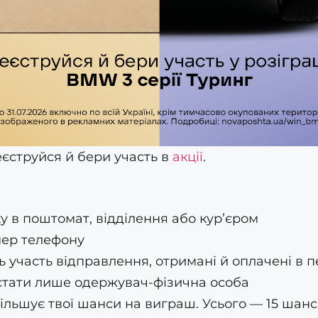
еєструйся й бери участь в
акції
.
у в поштомат, відділення або курʼєром
мер телефону
ь участь відправлення, отримані й оплачені в пер
тати лише одержувач-фізична особа
льшує твої шанси на виграш. Усього — 15 шансі