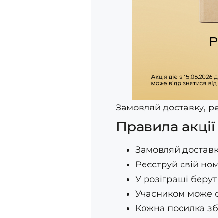
Замовляй доставку, р
Правила акції
Замовляй доставк
Реєструй свій но
У розіграші берут
Учасником може с
Кожна посилка збі