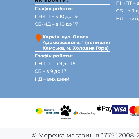
ПН-ПТ – з
Графік роботи:
СБ – з 9 д
ПН-ПТ – з 10 до 19
НД – вих
СБ-НД – з 10 до 17
Харків, вул. Олега
Адамовського, 1 (колишня
Камська, м. Холодна Гора)
Графік роботи:
ПН-ПТ – з 9 до 18
СБ – з 9 до 17
НД – вихідний
© Мережа магазинів “775” 2008-