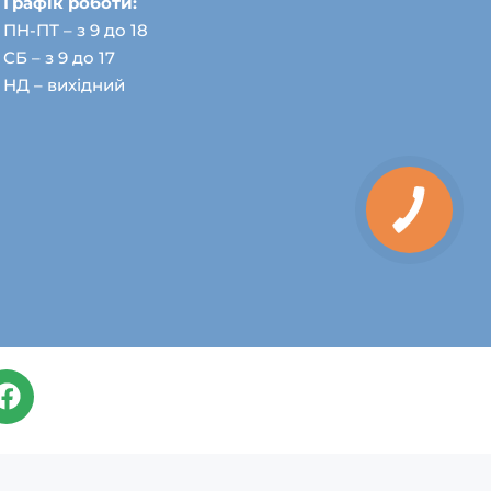
Графік роботи:
ПН-ПТ – з 9 до 18
СБ – з 9 до 17
НД – вихідний