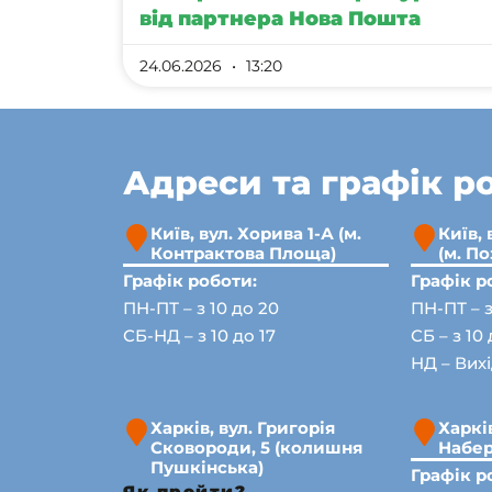
від партнера Нова Пошта
24.06.2026
13:20
Адреси та графік р
Київ, вул. Хорива 1-А (м.
Київ, 
Контрактова Площа)
(м. П
Графік роботи:
Графік р
ПН-ПТ – з 10 до 20
ПН-ПТ – з
СБ-НД – з 10 до 17
СБ – з 10 
НД – Вих
Харків, вул. Григорія
Харків
Сковороди, 5 (колишня
Набер
Пушкінська)
Графік р
Як пройти?