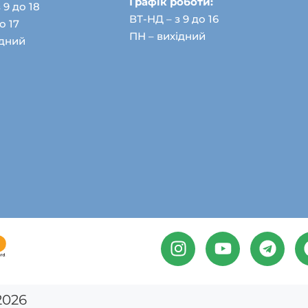
Графік роботи:
 9 до 18
ВТ-НД – з 9 до 16
о 17
ПН – вихідний
ідний
2026